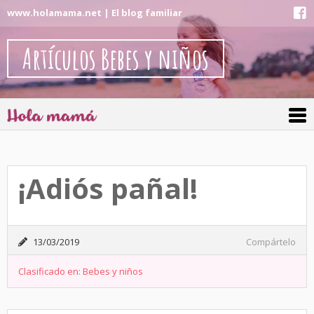
www.holamama.net | El blog familiar
Artículos Bebes y niños
¡Adiós pañal!
13/03/2019
Compártelo
Clasificado en:
Bebes y niños