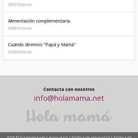
3853 lecturas
Alimentación complementaria
3666 lecturas
Cuando diremos “Papá y Mamá"
3540 lecturas
Contacta con nosotros
info@holamama.net
2026 © holamama.net |
Aviso legal
|
Política de privacidad
|
Política de