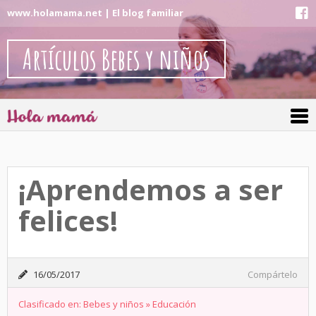
www.holamama.net | El blog familiar
Artículos Bebes y niños
¡Aprendemos a ser
felices!
16/05/2017
Compártelo
Clasificado en:
Bebes y niños
»
Educación