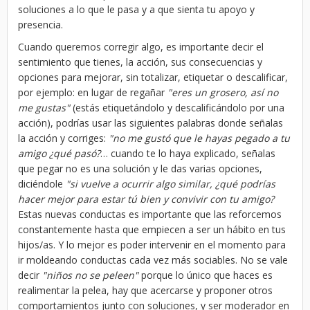
soluciones a lo que le pasa y a que sienta tu apoyo y
presencia.
Cuando queremos corregir algo, es importante decir el
sentimiento que tienes, la acción, sus consecuencias y
opciones para mejorar, sin totalizar, etiquetar o descalificar,
por ejemplo: en lugar de regañar
"eres un grosero, así no
me gustas"
(estás etiquetándolo y descalificándolo por una
acción), podrías usar las siguientes palabras donde señalas
la acción y corriges:
"no me gustó que le hayas pegado a tu
amigo ¿qué pasó?
… cuando te lo haya explicado, señalas
que pegar no es una solución y le das varias opciones,
diciéndole
"si vuelve a ocurrir algo similar, ¿qué podrías
hacer mejor para estar tú bien y convivir con tu amigo?
Estas nuevas conductas es importante que las reforcemos
constantemente hasta que empiecen a ser un hábito en tus
hijos/as. Y lo mejor es poder intervenir en el momento para
ir moldeando conductas cada vez más sociables. No se vale
decir
"niños no se peleen"
porque lo único que haces es
realimentar la pelea, hay que acercarse y proponer otros
comportamientos junto con soluciones, y ser moderador en