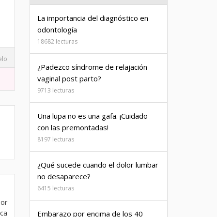
La importancia del diagnóstico en
odontología
18682 lecturas
elo
¿Padezco síndrome de relajación
vaginal post parto?
9713 lecturas
Una lupa no es una gafa. ¡Cuidado
con las premontadas!
8197 lecturas
¿Qué sucede cuando el dolor lumbar
no desaparece?
6415 lecturas
por
ica
Embarazo por encima de los 40