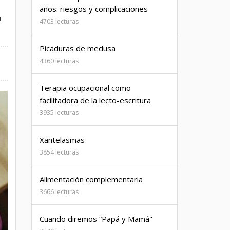
años: riesgos y complicaciones
a
4703 lecturas
Picaduras de medusa
4360 lecturas
Terapia ocupacional como
facilitadora de la lecto-escritura
3935 lecturas
Xantelasmas
3854 lecturas
Alimentación complementaria
3666 lecturas
Cuando diremos “Papá y Mamá"