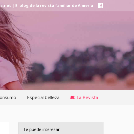
et | El blog de la revista familiar de Almería
onsumo
Especial belleza
La Revista
Te puede interesar