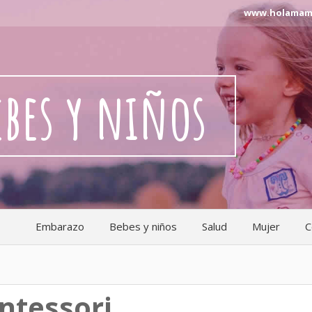
www.holamama.n
ebes y niños
Embarazo
Bebes y niños
Salud
Mujer
C
ntessori