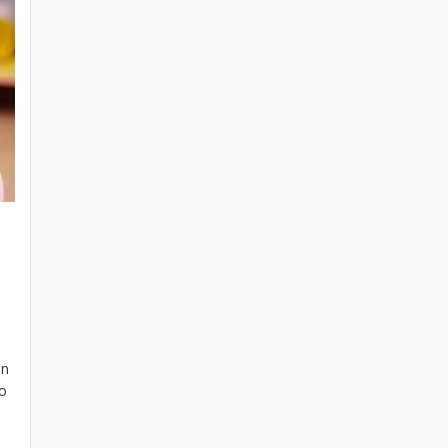
an
vo