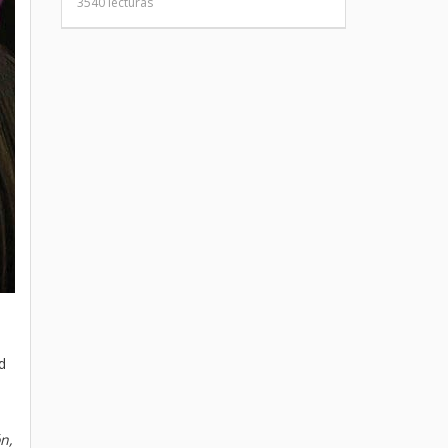
3540 lecturas
d
n,