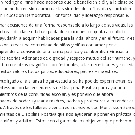
y redirigir al niño hacia acciones que le benefician a él y a la clase se
que no hacen sino aumentar las virtudes de la filosofía y currículum
ron Educación Democrática. Horizontalidad y liderazgo responsable.
r decisiones de una forma responsable a lo largo de sus vidas, las
mbleas de clase o la búsqueda de soluciones conjunta a conflictos
udarán a adquirir habilidades para la vida, ahora y en el futuro. Y es
ssori, crear una comunidad de niños y niñas con amor por el
render a convivir de una forma pacífica y colaborativa. Gracias a
 las teorías Adlerianas de dignidad y respeto mutuo del ser humano, 
t, entre otros magníficos profesionales, a las necesidades y socied
 estos valores todos juntos: educadores, padres y maestros.
e ligado a la alianza hogar-escuela. Se ha podido experimentar los
tessori con las enseñanzas de Disciplina Positiva para ayudar a
miembros de la comunidad escolar, y es por ello que ahora
nados de poder ayudar a madres, padres y profesores a entender es
a. A través de los talleres vivenciales intensivos que Montessori Schoo
mientas de Disciplina Positiva que nos ayudarán a poner en práctica l
re niños y adultos. Estos son algunos de los objetivos que podremos
: