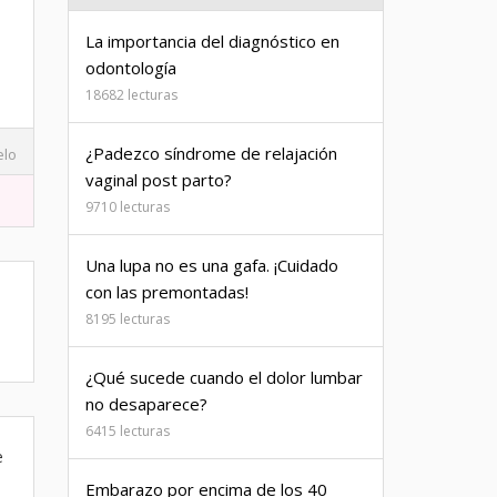
La importancia del diagnóstico en
odontología
18682 lecturas
¿Padezco síndrome de relajación
elo
vaginal post parto?
9710 lecturas
Una lupa no es una gafa. ¡Cuidado
con las premontadas!
8195 lecturas
¿Qué sucede cuando el dolor lumbar
no desaparece?
6415 lecturas
e
Embarazo por encima de los 40