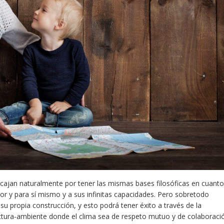
ncajan naturalmente por tener las mismas bases filosóficas en cuanto
por y para sí mismo y a sus infinitas capacidades. Pero sobretodo
u propia construcción, y esto podrá tener éxito a través de la
ctura-ambiente donde el clima sea de respeto mutuo y de colaboraci