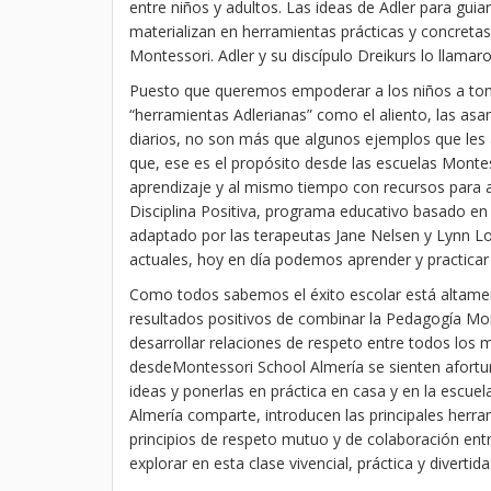
entre niños y adultos. Las ideas de Adler para guiar 
materializan en herramientas prácticas y concretas 
Montessori. Adler y su discípulo Dreikurs lo llama
Puesto que queremos empoderar a los niños a toma
“herramientas Adlerianas” como el aliento, las asa
diarios, no son más que algunos ejemplos que les ay
que, ese es el propósito desde las escuelas Monte
aprendizaje y al mismo tiempo con recursos para ap
Disciplina Positiva, programa educativo basado en
adaptado por las terapeutas Jane Nelsen y Lynn Lot
actuales, hoy en día podemos aprender y practicar
Como todos sabemos el éxito escolar está altament
resultados positivos de combinar la Pedagogía Mon
desarrollar relaciones de respeto entre todos los 
desdeMontessori School Almería se sienten afortu
ideas y ponerlas en práctica en casa y en la escuel
Almería comparte, introducen las principales herra
principios de respeto mutuo y de colaboración ent
explorar en esta clase vivencial, práctica y divertida