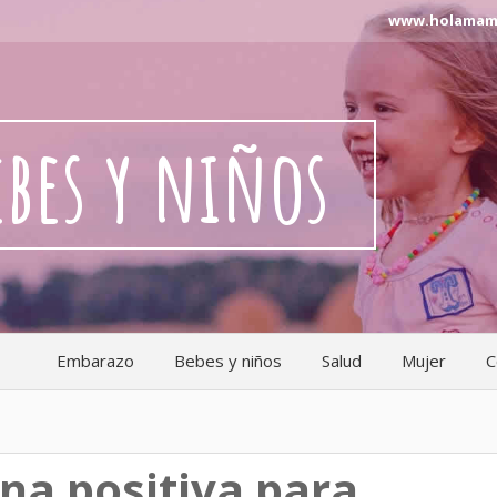
www.holamama.n
ebes y niños
Embarazo
Bebes y niños
Salud
Mujer
C
ina positiva para