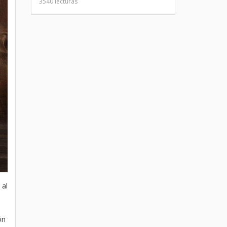
3540 lecturas
 al
ón