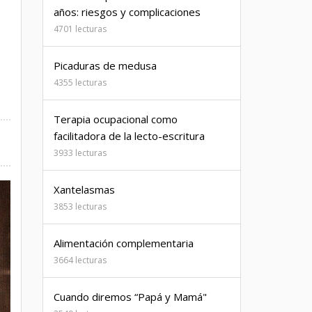
años: riesgos y complicaciones
4701 lecturas
Picaduras de medusa
4355 lecturas
Terapia ocupacional como
facilitadora de la lecto-escritura
3933 lecturas
Xantelasmas
3853 lecturas
Alimentación complementaria
3664 lecturas
Cuando diremos “Papá y Mamá"