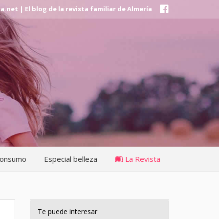
et | El blog de la revista familiar de Almería
onsumo
Especial belleza
La Revista
Te puede interesar