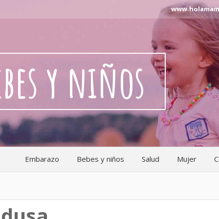
www.holamama.n
ebes y niños
Embarazo
Bebes y niños
Salud
Mujer
C
edusa