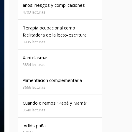
años: riesgos y complicaciones
4703 lecturas
Terapia ocupacional como
facilitadora de la lecto-escritura
3935 lecturas
Xantelasmas
3854 lecturas
Alimentación complementaria
3666 lecturas
Cuando diremos “Papá y Mamá"
3540 lecturas
¡Adiós pañal!