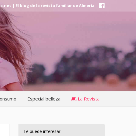
et | El blog de la revista familiar de Almería
onsumo
Especial belleza
La Revista
Te puede interesar