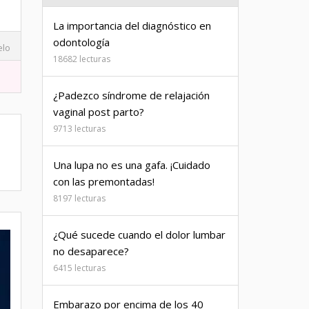
La importancia del diagnóstico en
odontología
elo
18682 lecturas
¿Padezco síndrome de relajación
vaginal post parto?
9713 lecturas
Una lupa no es una gafa. ¡Cuidado
con las premontadas!
8197 lecturas
¿Qué sucede cuando el dolor lumbar
no desaparece?
6415 lecturas
Embarazo por encima de los 40