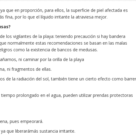
 que en proporción, para ellos, la superficie de piel afectada es
fina, por lo que el líquido irritante la atraviesa mejor.
usas?
 los vigilantes de la playa: teniendo precaución si hay bandera
aunque normalmente estas recomendaciones se basan en las malas
eligros como la existencia de bancos de medusas.
arnos, ni caminar por la orilla de la playa
a, ni fragmentos de ellas.
s de la radiación del sol, también tiene un cierto efecto como barre
tiempo prolongado en el agua, pueden utilizar prendas protectoras
arena, pues empeorará.
ya que liberarámás sustancia irritante.