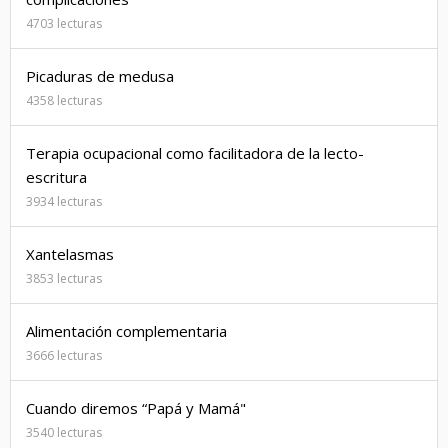
4703 lecturas
Picaduras de medusa
4358 lecturas
Terapia ocupacional como facilitadora de la lecto-
escritura
3934 lecturas
Xantelasmas
3853 lecturas
Alimentación complementaria
3666 lecturas
Cuando diremos “Papá y Mamá"
3540 lecturas