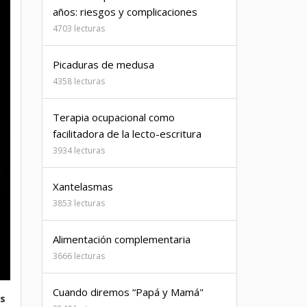
años: riesgos y complicaciones
4703 lecturas
Picaduras de medusa
4358 lecturas
Terapia ocupacional como
facilitadora de la lecto-escritura
3934 lecturas
Xantelasmas
3853 lecturas
Alimentación complementaria
3666 lecturas
Cuando diremos “Papá y Mamá"
as