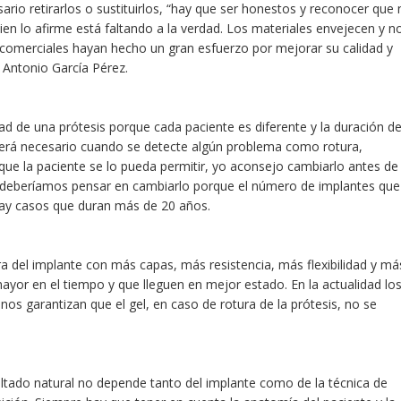
rio retirarlos o sustituirlos, “hay que ser honestos y reconocer que 
en lo afirme está faltando a la verdad. Los materiales envejecen y n
 comerciales hayan hecho un gran esfuerzo por mejorar su calidad y
e Antonio García Pérez.
d de una prótesis porque cada paciente es diferente y la duración d
 será necesario cuando se detecte algún problema como rotura,
que la paciente se lo pueda permitir, yo aconsejo cambiarlo antes de
s deberíamos pensar en cambiarlo porque el número de implantes que
hay casos que duran más de 20 años.
a del implante con más capas, más resistencia, más flexibilidad y má
yor en el tiempo y que lleguen en mejor estado. En la actualidad lo
os garantizan que el gel, en caso de rotura de la prótesis, no se
ultado natural no depende tanto del implante como de la técnica de