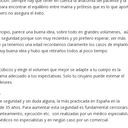
sición. Siempre hay que tener en cuenta la anatomía del paciente y la
para encontrar el equilibrio entre mama y prótesis que es lo que apor
ero no asegura el éxito.
incipio, parece una buena idea, sobre todo en grandes volúmenes, a
su seguridad porque son muy recientes y yo prefiero esperar, ver más
ue ya tenemos una edad recordamos claramente los casos de implant
muy buena idea y hubo que retirarlos todos al poco tiempo.
úbicos y elegir el volumen que mejor se adapte a tu cuerpo es la
ama adecuado a tus expectativas. Solo tu cirujano puede estimar el
desees.
?
de seguridad y sin duda alguna, la más practicada en España en la
 de 35 años. Para aumentar esta seguridad es fundamental cerciorar
lanteamiento, ejecución etc. son realizadas por un médico especialist
médicos no especialistas y en ningún caso por un comercial.