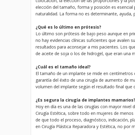
colocación, la elección de las proporciones y la po
elección del tamaño, forma y posición es esencial 
naturalidad. La forma no es determinante, ayuda, p
¿Qué es lo último en prótesis?
Lo último son prótesis de bajo peso aunque en pr
no hay evidencias clínicas suficientes que avalen 
resultados para aconsejar a mis pacientes. Los q
de aceite de soja o los de hidrogel, que eran una 
¿Cuál es el tamaño ideal?
El tamaño de un implante se mide en centímetros c
garantía del éxito de una cirugía de aumento de m
volumen del implante según el resultado final que 
¿Es segura la cirugía de implantes mamarios
Hoy en día es una de las cirugías con mayor nivel 
Cirugía Estética, sobre todo en mujeres de menos
de que todo el proceso, diagnóstico, indicación, p
en Cirugía Plástica Reparadora y Estética, no por 