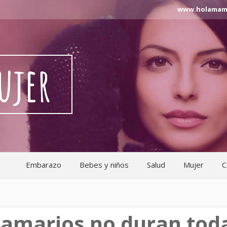
www.holamama.n
ujer
Embarazo
Bebes y niños
Salud
Mujer
C
amarios no duran tod