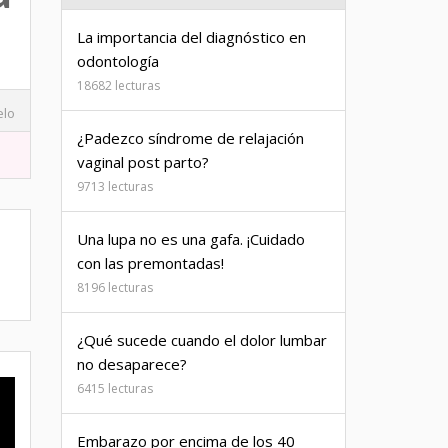
La importancia del diagnóstico en
odontología
18682 lecturas
elo
¿Padezco síndrome de relajación
vaginal post parto?
9713 lecturas
Una lupa no es una gafa. ¡Cuidado
con las premontadas!
8196 lecturas
¿Qué sucede cuando el dolor lumbar
no desaparece?
6415 lecturas
Embarazo por encima de los 40