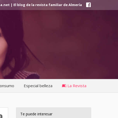
et | El blog de la revista familiar de Almería
onsumo
Especial belleza
La Revista
a
Te puede interesar