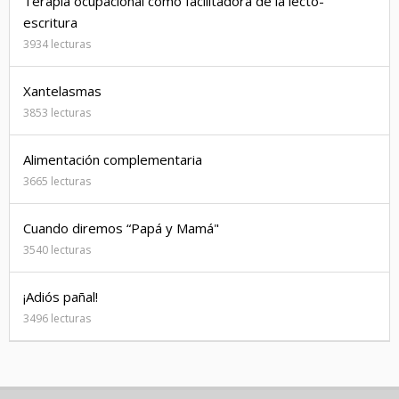
Terapia ocupacional como facilitadora de la lecto-
escritura
3934 lecturas
Xantelasmas
3853 lecturas
Alimentación complementaria
3665 lecturas
Cuando diremos “Papá y Mamá"
3540 lecturas
¡Adiós pañal!
3496 lecturas