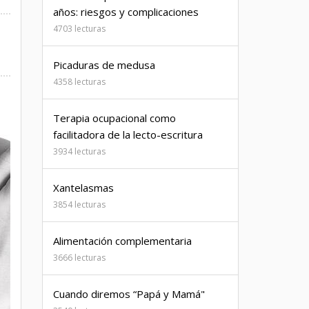
años: riesgos y complicaciones
4703 lecturas
Picaduras de medusa
4358 lecturas
Terapia ocupacional como
facilitadora de la lecto-escritura
3934 lecturas
Xantelasmas
3854 lecturas
Alimentación complementaria
3666 lecturas
Cuando diremos “Papá y Mamá"