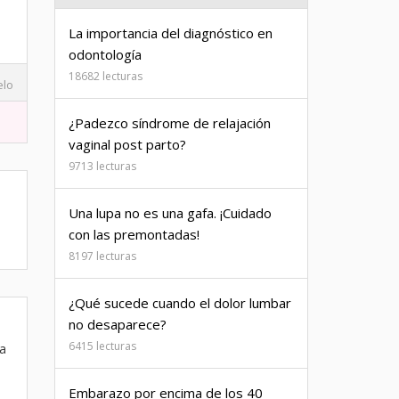
La importancia del diagnóstico en
odontología
18682 lecturas
elo
¿Padezco síndrome de relajación
vaginal post parto?
9713 lecturas
Una lupa no es una gafa. ¡Cuidado
con las premontadas!
8197 lecturas
¿Qué sucede cuando el dolor lumbar
no desaparece?
6415 lecturas
da
Embarazo por encima de los 40