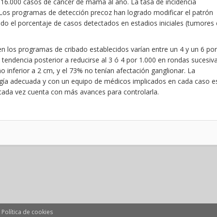
 16.000 casos de cáncer de mama al año. La tasa de incidencia
 Los programas de detección precoz han logrado modificar el patrón
o el porcentaje de casos detectados en estadios iniciales (tumores
n los programas de cribado establecidos varían entre un 4 y un 6 por
tendencia posterior a reducirse al 3 ó 4 por 1.000 en rondas sucesiva
 inferior a 2 cm, y el 73% no tenían afectación ganglionar. La
gía adecuada y con un equipo de médicos implicados en cada caso e
cada vez cuenta con más avances para controlarla.
|
Política de cookies