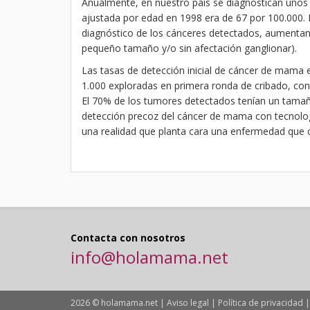
Anualmente, en nuestro país se diagnostican unos
ajustada por edad en 1998 era de 67 por 100.000.
diagnóstico de los cánceres detectados, aumentand
pequeño tamaño y/o sin afectación ganglionar).
Las tasas de detección inicial de cáncer de mama e
1.000 exploradas en primera ronda de cribado, con 
El 70% de los tumores detectados tenían un tamaño
detección precoz del cáncer de mama con tecnolo
una realidad que planta cara una enfermedad que 
Contacta con nosotros
info@holamama.net
2026 © holamama.net |
Aviso legal
|
Política de privacidad