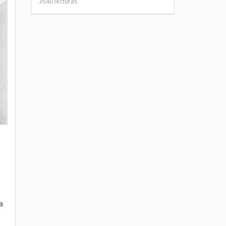
3540 lecturas
a
a