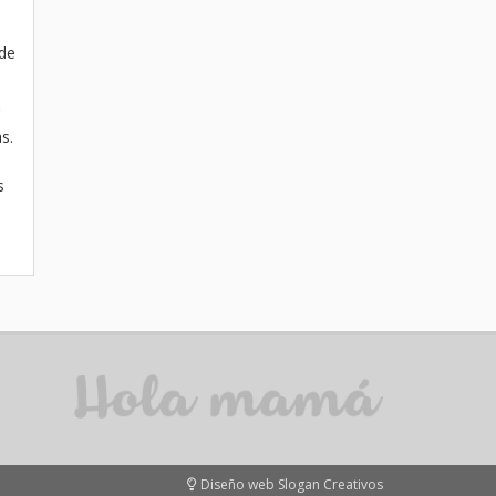
 de
s.
s
Diseño web Slogan Creativos