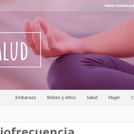
www.holamama.n
alud
Embarazo
Bebes y niños
Salud
Mujer
C
diofrecuencia