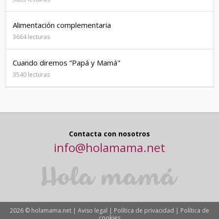
Alimentación complementaria
3664 lecturas
Cuando diremos “Papá y Mamá"
3540 lecturas
Contacta con nosotros
info@holamama.net
2026 © holamama.net |
Aviso legal
|
Política de privacidad
|
Política de
cookies